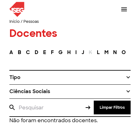
Início
/
Pessoas
Docentes
A
B
C
D
E
F
G
H
I
J
K
L
M
N
O
P
Tipo
Ciências Sociais
Limpar Filtros
Não foram encontrados docentes.