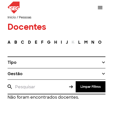
Início
/
Pessoas
Docentes
A
B
C
D
E
F
G
H
I
J
K
L
M
N
O
P
Tipo
Gestão
Limpar Filtros
Não foram encontrados docentes.