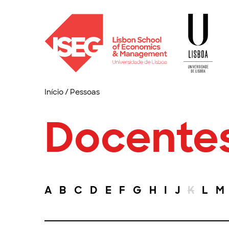
Início
/
Pessoas
Docente
A
B
C
D
E
F
G
H
I
J
K
L
M