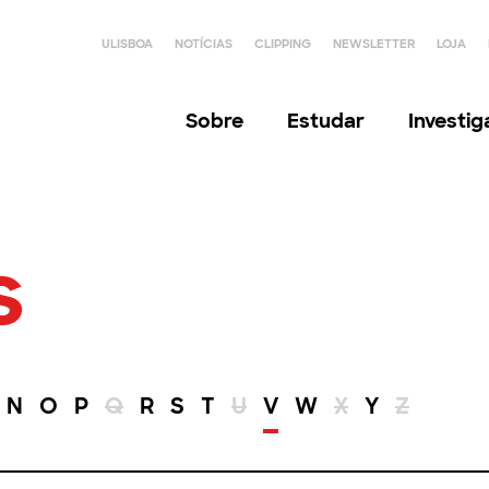
ULISBOA
NOTÍCIAS
CLIPPING
NEWSLETTER
LOJA
Sobre
Estudar
Investi
s
N
O
P
Q
R
S
T
U
V
W
X
Y
Z