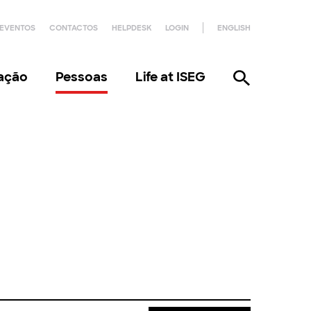
EVENTOS
CONTACTOS
HELPDESK
LOGIN
ENGLISH
gação
Pessoas
Life at ISEG