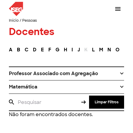
Início
/
Pessoas
Docentes
A
B
C
D
E
F
G
H
I
J
K
L
M
N
O
P
Professor Associado com Agregação
Matemática
Limpar Filtros
Não foram encontrados docentes.