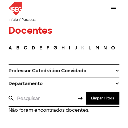
Início
/
Pessoas
Docentes
A
B
C
D
E
F
G
H
I
J
K
L
M
N
O
P
Professor Catedrático Convidado
Departamento
Limpar Filtros
Não foram encontrados docentes.