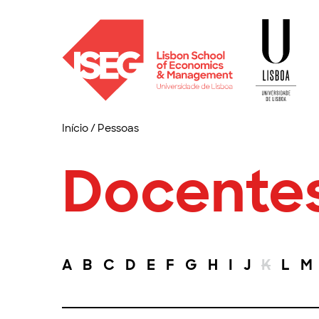
Início
/
Pessoas
Docente
A
B
C
D
E
F
G
H
I
J
K
L
M