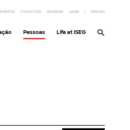
EVENTOS
CONTACTOS
HELPDESK
LOGIN
ENGLISH
gação
Pessoas
Life at ISEG