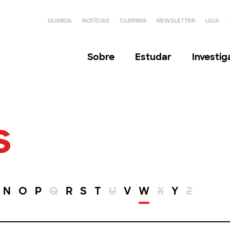
ULISBOA
NOTÍCIAS
CLIPPING
NEWSLETTER
LOJA
Sobre
Estudar
Investi
s
N
O
P
Q
R
S
T
U
V
W
X
Y
Z