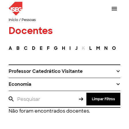
Início
/
Pessoas
Docentes
A
B
C
D
E
F
G
H
I
J
K
L
M
N
O
P
Professor Catedrático Visitante
Economia
Limpar Filtros
Não foram encontrados docentes.