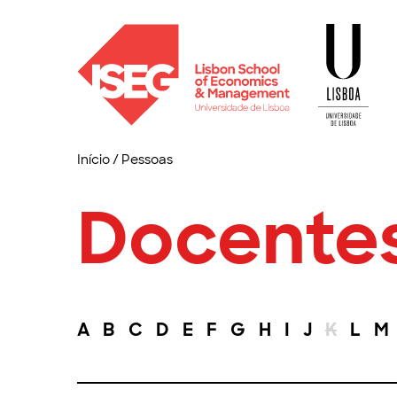
Início
/
Pessoas
Docente
A
B
C
D
E
F
G
H
I
J
K
L
M