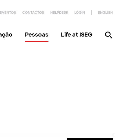
EVENTOS
CONTACTOS
HELPDESK
LOGIN
ENGLISH
gação
Pessoas
Life at ISEG