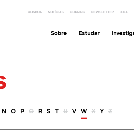
ULISBOA
NOTÍCIAS
CLIPPING
NEWSLETTER
LOJA
Sobre
Estudar
Investi
s
N
O
P
Q
R
S
T
U
V
W
X
Y
Z