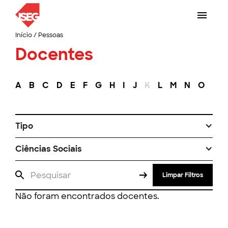
Início
/
Pessoas
Docentes
A
B
C
D
E
F
G
H
I
J
K
L
M
N
O
P
Tipo
Ciências Sociais
Limpar Filtros
Não foram encontrados docentes.