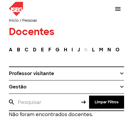
Início
/
Pessoas
Docentes
A
B
C
D
E
F
G
H
I
J
K
L
M
N
O
P
Professor visitante
Gestão
Limpar Filtros
Não foram encontrados docentes.