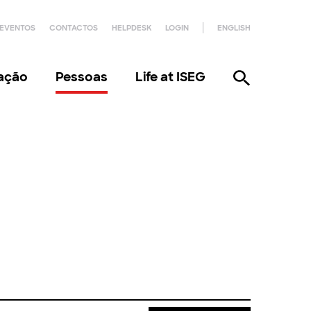
EVENTOS
CONTACTOS
HELPDESK
LOGIN
ENGLISH
gação
Pessoas
Life at ISEG