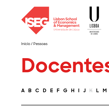
Início
/
Pessoas
Docente
A
B
C
D
E
F
G
H
I
J
K
L
M