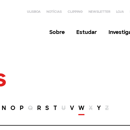
ULISBOA
NOTÍCIAS
CLIPPING
NEWSLETTER
LOJA
Sobre
Estudar
Investi
s
N
O
P
Q
R
S
T
U
V
W
X
Y
Z