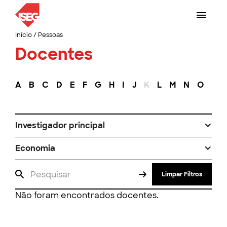
Início
/
Pessoas
Docentes
A
B
C
D
E
F
G
H
I
J
K
L
M
N
O
P
Investigador principal
Economia
Limpar Filtros
Não foram encontrados docentes.