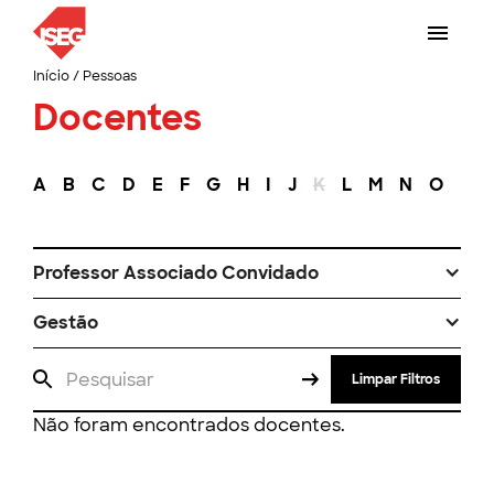
Início
/
Pessoas
Docentes
A
B
C
D
E
F
G
H
I
J
K
L
M
N
O
P
Professor Associado Convidado
Gestão
Limpar Filtros
Não foram encontrados docentes.