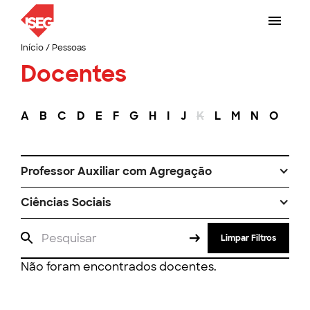
Início
/
Pessoas
Docentes
A
B
C
D
E
F
G
H
I
J
K
L
M
N
O
P
Professor Auxiliar com Agregação
Ciências Sociais
Limpar Filtros
Não foram encontrados docentes.