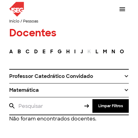
Início
/
Pessoas
Docentes
A
B
C
D
E
F
G
H
I
J
K
L
M
N
O
P
Professor Catedrático Convidado
Matemática
Limpar Filtros
Não foram encontrados docentes.