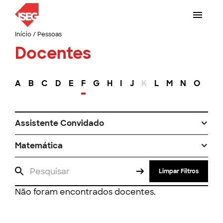
Início
/
Pessoas
Docentes
A
B
C
D
E
F
G
H
I
J
K
L
M
N
O
P
Assistente Convidado
Matemática
Limpar Filtros
Não foram encontrados docentes.