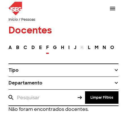
Início
/
Pessoas
Docentes
A
B
C
D
E
F
G
H
I
J
K
L
M
N
O
P
Tipo
Departamento
Limpar Filtros
Não foram encontrados docentes.