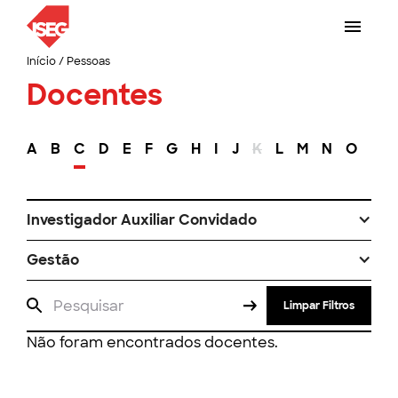
Início
/
Pessoas
Docentes
A
B
C
D
E
F
G
H
I
J
K
L
M
N
O
P
Investigador Auxiliar Convidado
Gestão
Limpar Filtros
Não foram encontrados docentes.