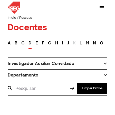
Início
/
Pessoas
Docentes
A
B
C
D
E
F
G
H
I
J
K
L
M
N
O
P
Investigador Auxiliar Convidado
Departamento
Limpar Filtros