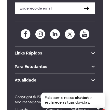
Links Rápidos
Para Estudantes
Atualidade
Copyright © ISEG Lisbon School of Economics
Fala com o nosso
chatbot
e
and Management 2026
esclarece as tuas dúvidas.
Livro de
Canal de
Política de