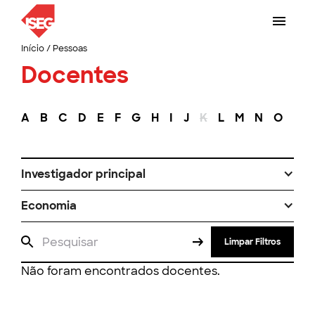
Início
/
Pessoas
Docentes
A
B
C
D
E
F
G
H
I
J
K
L
M
N
O
P
Investigador principal
Economia
Limpar Filtros
Não foram encontrados docentes.