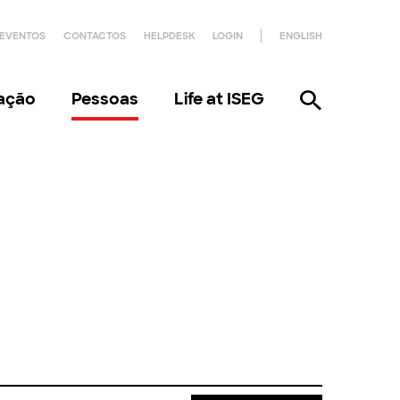
EVENTOS
CONTACTOS
HELPDESK
LOGIN
ENGLISH
gação
Pessoas
Life at ISEG