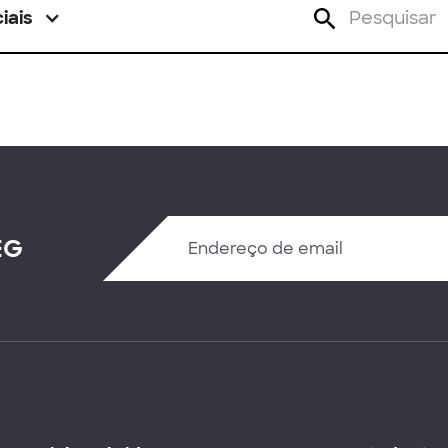
iais
EG