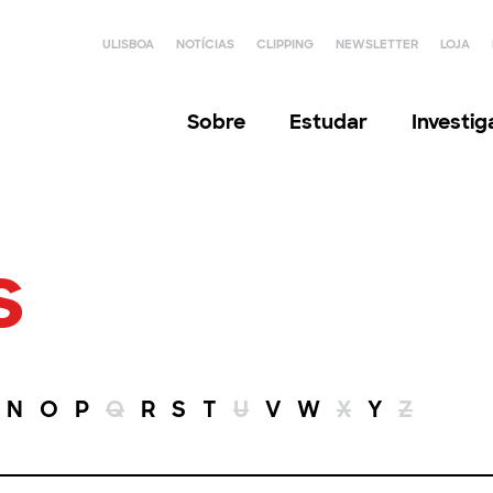
ULISBOA
NOTÍCIAS
CLIPPING
NEWSLETTER
LOJA
Sobre
Estudar
Investi
s
N
O
P
Q
R
S
T
U
V
W
X
Y
Z