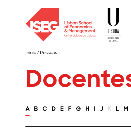
Início
/
Pessoas
Docente
A
B
C
D
E
F
G
H
I
J
K
L
M