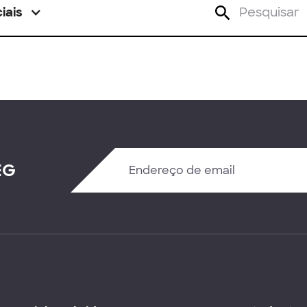
iais
EG