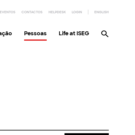
EVENTOS
CONTACTOS
HELPDESK
LOGIN
ENGLISH
gação
Pessoas
Life at ISEG