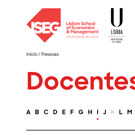
Início
/
Pessoas
Docente
A
B
C
D
E
F
G
H
I
J
K
L
M