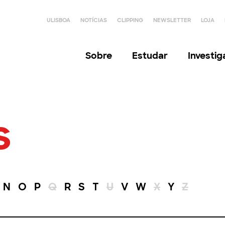
ULISBOA
NOTÍCIAS
CLIPPING
NEWSLETTER
LOJA
Sobre
Estudar
Investi
s
N
O
P
Q
R
S
T
U
V
W
X
Y
Z