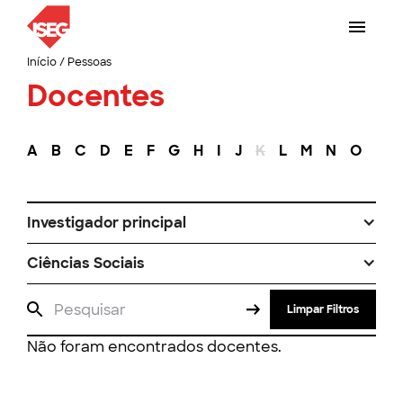
Início
/
Pessoas
Docentes
A
B
C
D
E
F
G
H
I
J
K
L
M
N
O
P
Investigador principal
Ciências Sociais
Limpar Filtros
Não foram encontrados docentes.