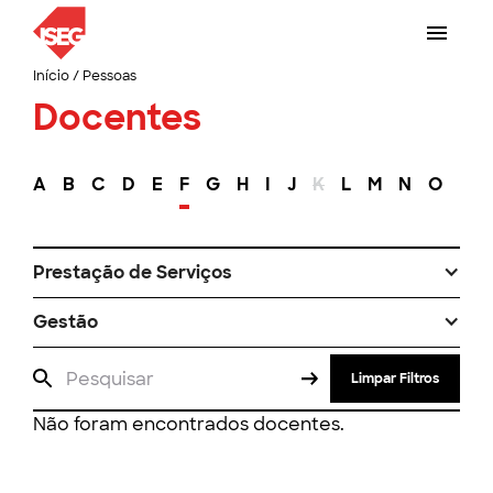
Início
/
Pessoas
Docentes
A
B
C
D
E
F
G
H
I
J
K
L
M
N
O
P
Prestação de Serviços
Gestão
Limpar Filtros
Não foram encontrados docentes.