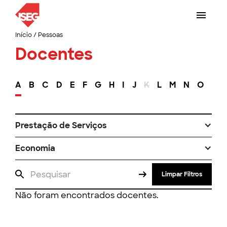
Início
/
Pessoas
Docentes
A
B
C
D
E
F
G
H
I
J
K
L
M
N
O
P
Prestação de Serviços
Economia
Limpar Filtros
Não foram encontrados docentes.