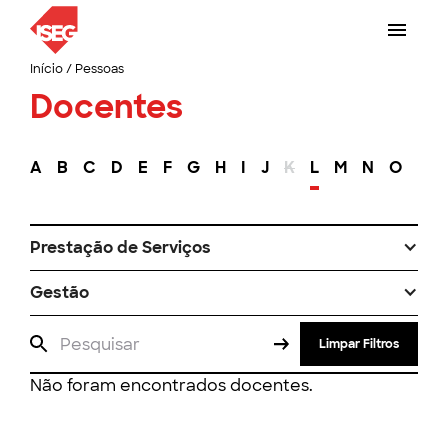
Início
/
Pessoas
Docentes
A
B
C
D
E
F
G
H
I
J
K
L
M
N
O
P
Prestação de Serviços
Gestão
Limpar Filtros
Não foram encontrados docentes.