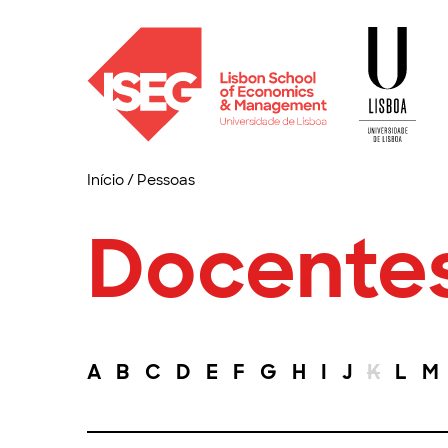
Início
/
Pessoas
Docente
A
B
C
D
E
F
G
H
I
J
K
L
M