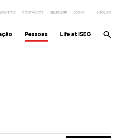
EVENTOS
CONTACTOS
HELPDESK
LOGIN
ENGLISH
gação
Pessoas
Life at ISEG