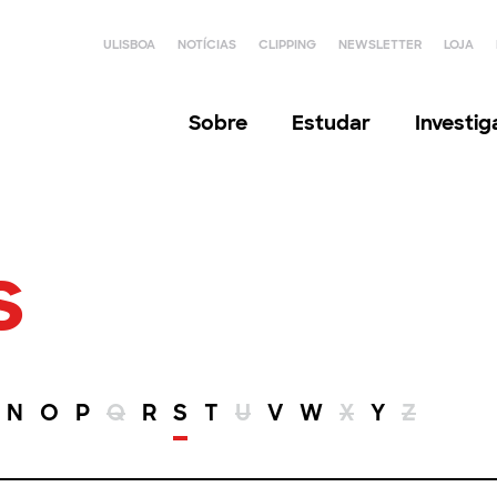
ULISBOA
NOTÍCIAS
CLIPPING
NEWSLETTER
LOJA
Sobre
Estudar
Investi
s
N
O
P
Q
R
S
T
U
V
W
X
Y
Z