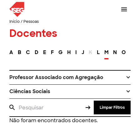
Início
/
Pessoas
Docentes
A
B
C
D
E
F
G
H
I
J
K
L
M
N
O
P
Professor Associado com Agregação
Ciências Sociais
Limpar Filtros
Não foram encontrados docentes.