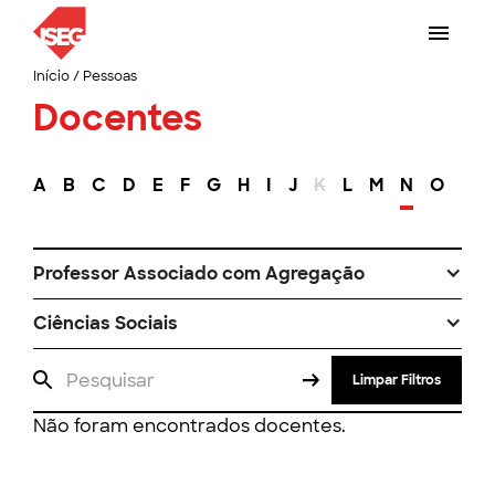
Início
/
Pessoas
Docentes
A
B
C
D
E
F
G
H
I
J
K
L
M
N
O
P
Professor Associado com Agregação
Ciências Sociais
Limpar Filtros
Não foram encontrados docentes.