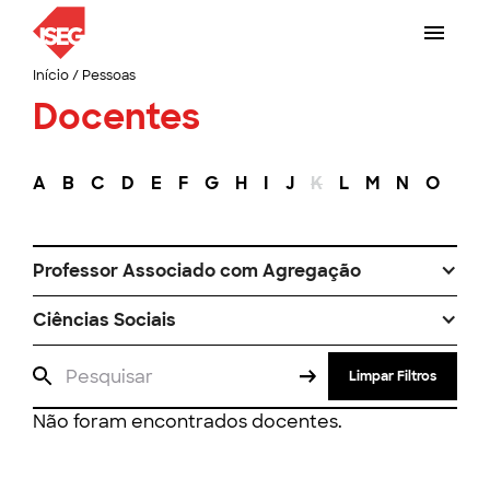
Início
/
Pessoas
Docentes
A
B
C
D
E
F
G
H
I
J
K
L
M
N
O
P
Professor Associado com Agregação
Ciências Sociais
Limpar Filtros
Não foram encontrados docentes.