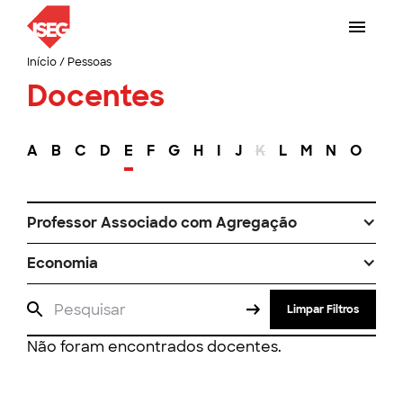
Início
/
Pessoas
Docentes
A
B
C
D
E
F
G
H
I
J
K
L
M
N
O
P
Professor Associado com Agregação
Economia
Limpar Filtros
Não foram encontrados docentes.