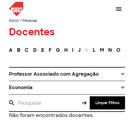
Início
/
Pessoas
Docentes
A
B
C
D
E
F
G
H
I
J
K
L
M
N
O
P
Professor Associado com Agregação
Economia
Limpar Filtros
Não foram encontrados docentes.