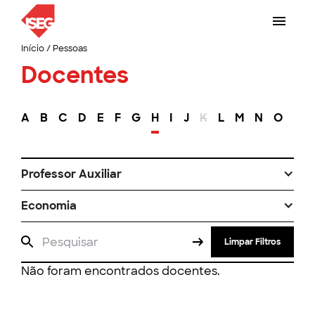
Início
/
Pessoas
Docentes
A
B
C
D
E
F
G
H
I
J
K
L
M
N
O
P
Professor Auxiliar
Economia
Limpar Filtros
Não foram encontrados docentes.