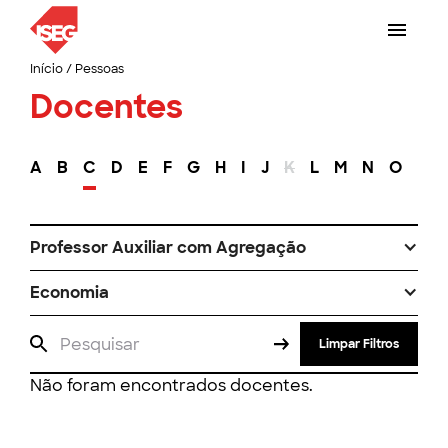
Início
/
Pessoas
Docentes
A
B
C
D
E
F
G
H
I
J
K
L
M
N
O
P
Professor Auxiliar com Agregação
Economia
Limpar Filtros
Não foram encontrados docentes.