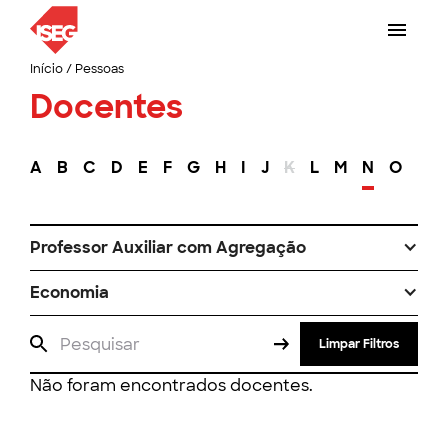
Início
/
Pessoas
Docentes
A
B
C
D
E
F
G
H
I
J
K
L
M
N
O
P
Professor Auxiliar com Agregação
Economia
Limpar Filtros
Não foram encontrados docentes.