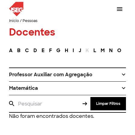
Início
/
Pessoas
Docentes
A
B
C
D
E
F
G
H
I
J
K
L
M
N
O
P
Professor Auxiliar com Agregação
Matemática
Limpar Filtros
Não foram encontrados docentes.