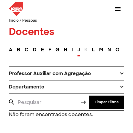
Início
/
Pessoas
Docentes
A
B
C
D
E
F
G
H
I
J
K
L
M
N
O
P
Professor Auxiliar com Agregação
Departamento
Limpar Filtros
Não foram encontrados docentes.