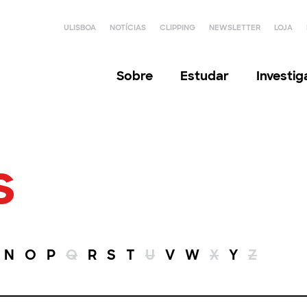
ULISBOA
NOTÍCIAS
CLIPPING
NEWSLETTER
LOJA
Sobre
Estudar
Investi
s
N
O
P
Q
R
S
T
U
V
W
X
Y
Z