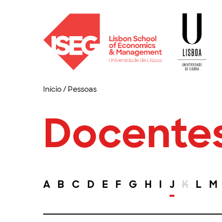
Início
/
Pessoas
Docente
A
B
C
D
E
F
G
H
I
J
K
L
M