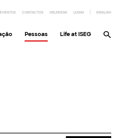
EVENTOS
CONTACTOS
HELPDESK
LOGIN
ENGLISH
gação
Pessoas
Life at ISEG