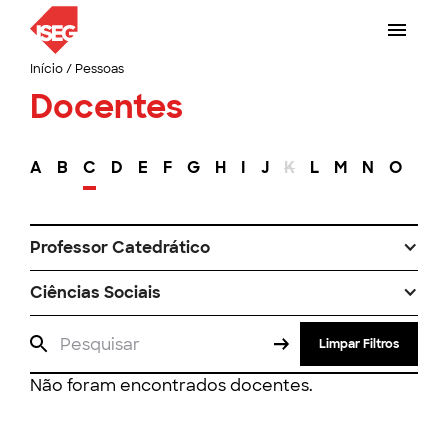
Início
/
Pessoas
Docentes
A
B
C
D
E
F
G
H
I
J
K
L
M
N
O
P
Professor Catedrático
Ciências Sociais
Limpar Filtros
Não foram encontrados docentes.