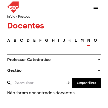
Início
/
Pessoas
Docentes
A
B
C
D
E
F
G
H
I
J
K
L
M
N
O
P
Professor Catedrático
Gestão
Limpar Filtros
Não foram encontrados docentes.