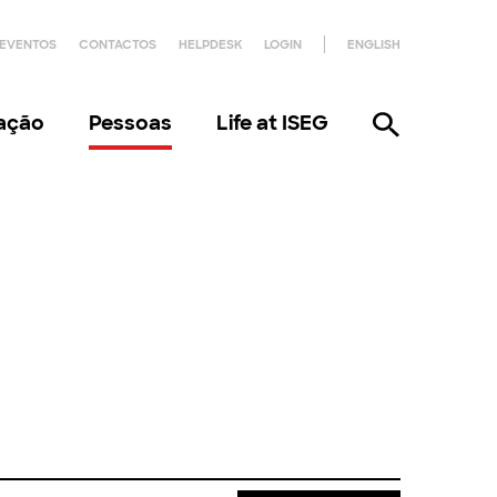
EVENTOS
CONTACTOS
HELPDESK
LOGIN
ENGLISH
gação
Pessoas
Life at ISEG