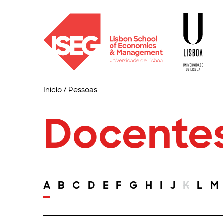
Início
/
Pessoas
Docente
A
B
C
D
E
F
G
H
I
J
K
L
M