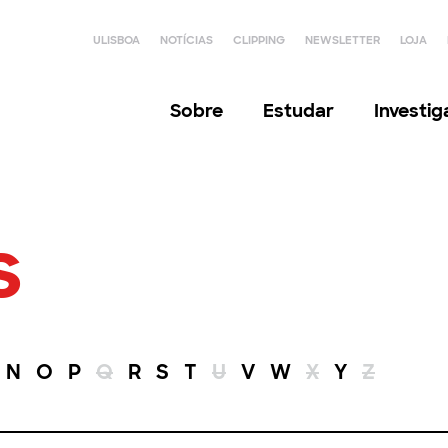
ULISBOA
NOTÍCIAS
CLIPPING
NEWSLETTER
LOJA
Sobre
Estudar
Investi
s
N
O
P
Q
R
S
T
U
V
W
X
Y
Z