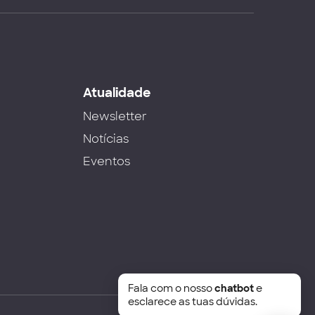
s
Atualidade
Newsletter
Notícias
Eventos
Fala com o nosso
chatbot
e
esclarece as tuas dúvidas.