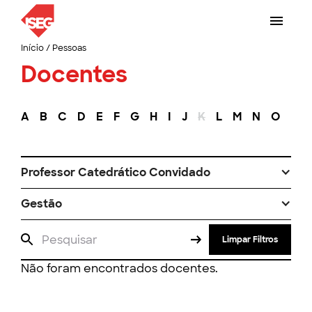
Início
/
Pessoas
Docentes
A
B
C
D
E
F
G
H
I
J
K
L
M
N
O
P
Professor Catedrático Convidado
Gestão
Limpar Filtros
Não foram encontrados docentes.