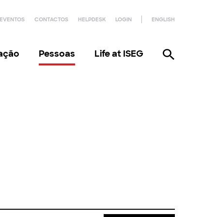
EVENTOS
CONTACTOS
HELPDESK
LOGIN
ENGLISH
gação
Pessoas
Life at ISEG