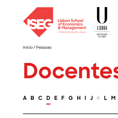
Início
/
Pessoas
Docente
A
B
C
D
E
F
G
H
I
J
K
L
M