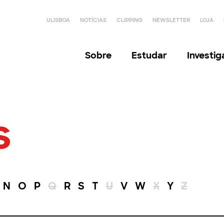
ULISBOA
NOTÍCIAS
CLIPPING
NEWSLETTER
LOJA
Sobre
Estudar
Investi
s
N
O
P
Q
R
S
T
U
V
W
X
Y
Z