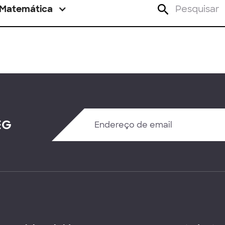
Matemática
EG