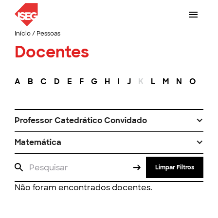
Início
/
Pessoas
Docentes
A
B
C
D
E
F
G
H
I
J
K
L
M
N
O
P
Professor Catedrático Convidado
Matemática
Limpar Filtros
Não foram encontrados docentes.