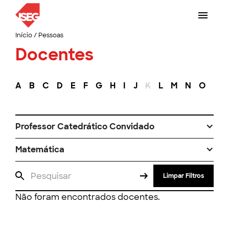
Início
/
Pessoas
Docentes
A
B
C
D
E
F
G
H
I
J
K
L
M
N
O
P
Professor Catedrático Convidado
Matemática
Limpar Filtros
Não foram encontrados docentes.