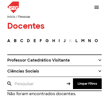
Início
/
Pessoas
Docentes
A
B
C
D
E
F
G
H
I
J
K
L
M
N
O
P
Professor Catedrático Visitante
Ciências Sociais
Limpar Filtros
Não foram encontrados docentes.