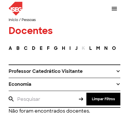
Início
/
Pessoas
Docentes
A
B
C
D
E
F
G
H
I
J
K
L
M
N
O
P
Professor Catedrático Visitante
Economia
Limpar Filtros
Não foram encontrados docentes.