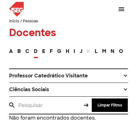
Início
/
Pessoas
Docentes
A
B
C
D
E
F
G
H
I
J
K
L
M
N
O
P
Professor Catedrático Visitante
Ciências Sociais
Limpar Filtros
Não foram encontrados docentes.