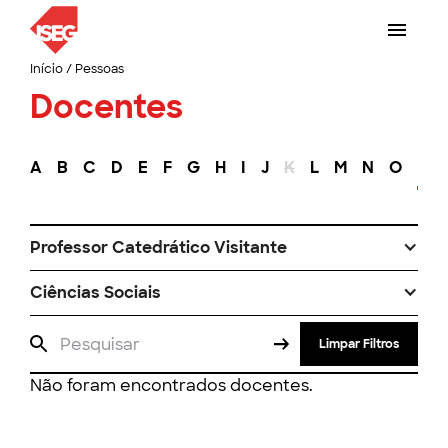
Início
/
Pessoas
Docentes
A
B
C
D
E
F
G
H
I
J
K
L
M
N
O
P
Professor Catedrático Visitante
Ciências Sociais
Limpar Filtros
Não foram encontrados docentes.