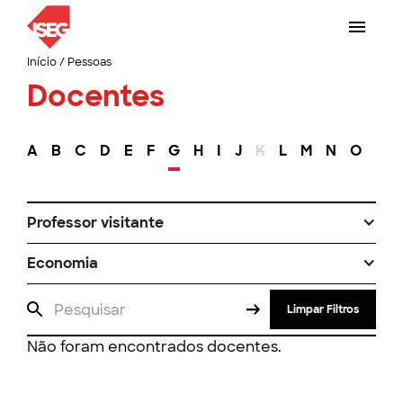
Início
/
Pessoas
Docentes
A
B
C
D
E
F
G
H
I
J
K
L
M
N
O
P
Professor visitante
Economia
Limpar Filtros
Não foram encontrados docentes.